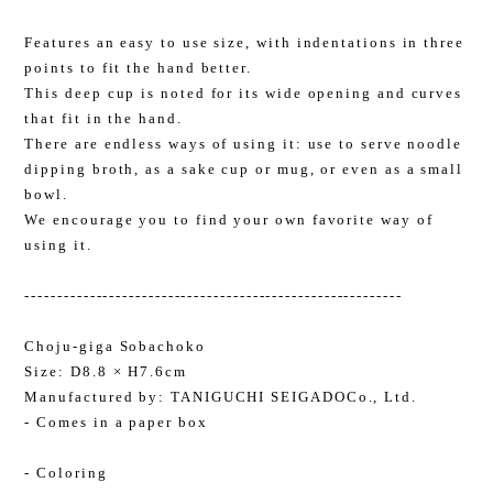
Features an easy to use size, with indentations in three
points to fit the hand better.
This deep cup is noted for its wide opening and curves
that fit in the hand.
There are endless ways of using it: use to serve noodle
dipping broth, as a sake cup or mug, or even as a small
bowl.
We encourage you to find your own favorite way of
using it.
----------------------------------------------------------
Choju-giga Sobachoko
Size: D8.8 × H7.6cm
Manufactured by: TANIGUCHI SEIGADOCo., Ltd.
- Comes in a paper box
- Coloring