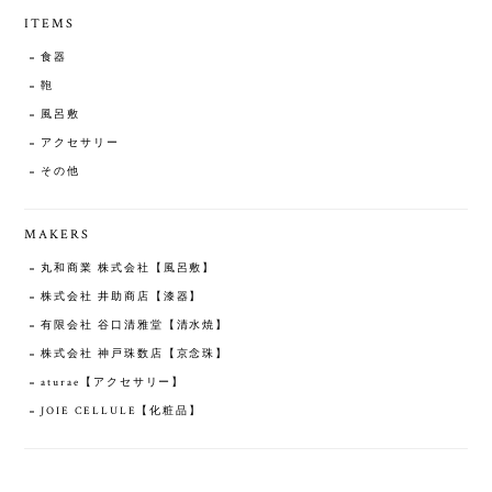
ITEMS
食器
鞄
風呂敷
アクセサリー
その他
MAKERS
丸和商業 株式会社【風呂敷】
株式会社 井助商店【漆器】
有限会社 谷口清雅堂【清水焼】
株式会社 神戸珠数店【京念珠】
aturae【アクセサリー】
JOIE CELLULE【化粧品】