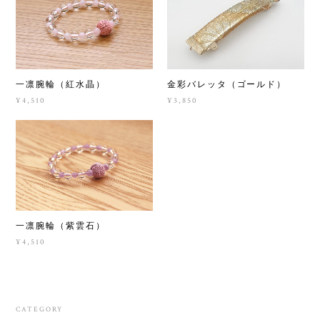
一凛腕輪（紅水晶）
金彩バレッタ（ゴールド）
¥4,510
¥3,850
一凛腕輪（紫雲石）
¥4,510
CATEGORY